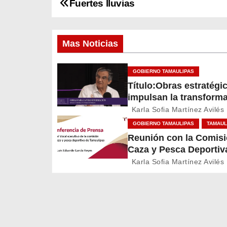
Fuertes lluvias
N
a
Mas Noticias
v
e
GOBIERNO TAMAULIPAS
Título:Obras estratégi
g
impulsan la transform
el desarrollo de Tamau
a
Karla Sofia Martínez Avilés
GOBIERNO TAMAULIPAS
TAMAUL
c
Reunión con la Comisi
Caza y Pesca Deportiv
i
Tamaulipas
Karla Sofia Martínez Avilés
ó
n
d