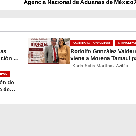
Agencia Nacional de Aduanas de México
GOBIERNO TAMAULIPAS
TAMAULIPA
cas
Rodolfo González Valde
ación y
viene a Morena Tamaulip
lipas
Karla Sofia Martínez Avilés
IPAS
ón de
a de