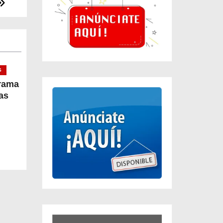
S
rrama
as