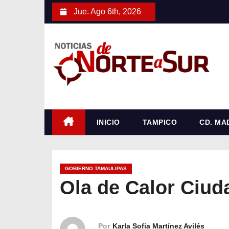
S
Jue. Ago 6th, 2026
a
l
t
a
r
a
l
c
INICIO
TAMPICO
CD. MA
o
n
t
GOBIERNO TAMAULIPAS
e
Ola de Calor Ciuda
n
i
d
Por
Karla Sofia Martínez Avilés