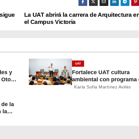
 sigue
La UAT abrirá la carrera de Arquitectura e
el Campus Victoria
UAT
des y
Fortalece UAT cultura
o Otoño
ambiental con programa
economía circular
Karla Sofia Martínez Avilés
 de la
n la