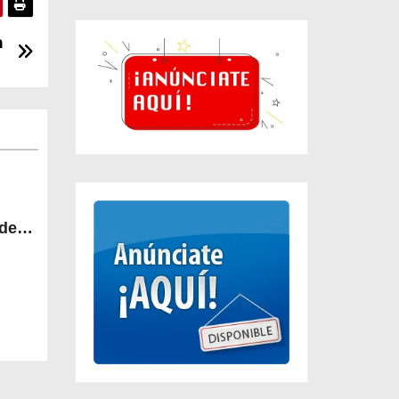
n
 de