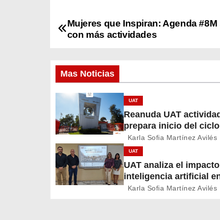
Mujeres que Inspiran: Agenda #8M
N
con más actividades
a
v
Mas Noticias
e
UAT
g
Reanuda UAT activida
prepara inicio del cicl
a
2026
Karla Sofia Martínez Avilés
c
UAT
UAT analiza el impacto
i
inteligencia artificial e
educación
ó
Karla Sofia Martínez Avilés
n