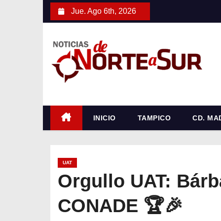
S
Jue. Ago 6th, 2026
a
l
t
a
r
a
l
c
INICIO
TAMPICO
CD. MA
o
n
t
UAT
e
Orgullo UAT: Bárb
n
CONADE 🏆🎉
i
d