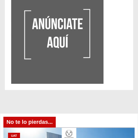
No te lo pierdas...
UAT