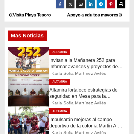
Visita Playa Tesoro
Apoyo a adultos mayores
N
a
Mas Noticias
v
ALTAMIRA
e
Invitan a la Mañanera 252 para
g
informar avances y proyectos de
Altamira
Karla Sofia Martínez Avilés
a
ALTAMIRA
Altamira fortalece estrategias de
c
seguridad en Mesa para la
Construcción de Paz
Karla Sofia Martínez Avilés
i
ALTAMIRA
ó
Impulsarán mejoras al campo
deportivo de la colonia Martín A.
n
Martínez
Karla Sofia Martínez Avilés