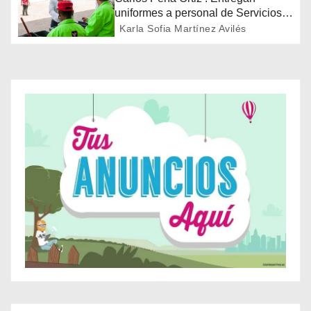
n
uniformes a personal de Servicios
Públicos de Reynosa
Karla Sofia Martínez Avilés
d
e
e
n
t
r
a
d
a
s