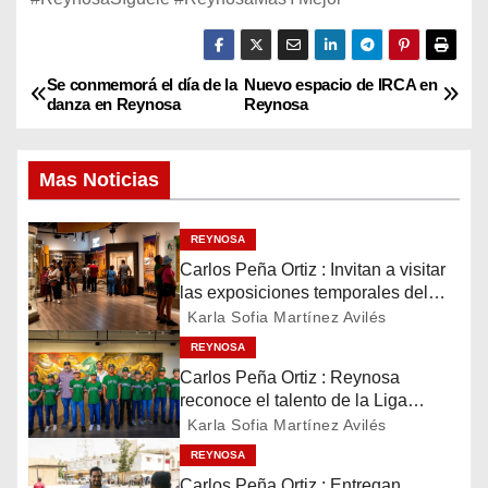
Se conmemorá el día de la
Nuevo espacio de IRCA en
N
danza en Reynosa
Reynosa
a
Mas Noticias
v
e
REYNOSA
Carlos Peña Ortiz : Invitan a visitar
g
las exposiciones temporales del
Museo del Ferrocarril Reynosa
a
Karla Sofia Martínez Avilés
REYNOSA
c
Carlos Peña Ortiz : Reynosa
reconoce el talento de la Liga
i
Treviño Kelly, subcampeona
Karla Sofia Martínez Avilés
latinoamericana
ó
REYNOSA
Carlos Peña Ortiz : Entregan