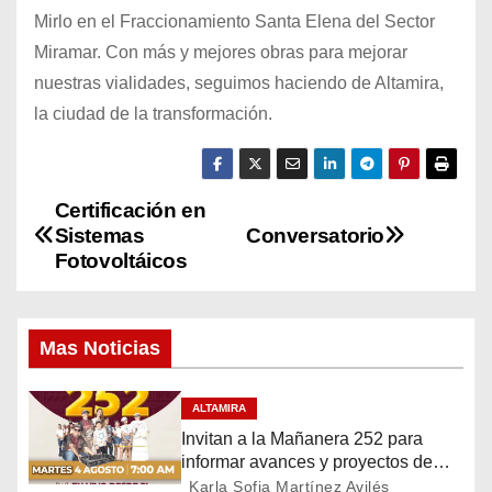
Mirlo en el Fraccionamiento Santa Elena del Sector
Miramar. Con más y mejores obras para mejorar
nuestras vialidades, seguimos haciendo de Altamira,
la ciudad de la transformación.
Certificación en
N
Sistemas
Conversatorio
a
Fotovoltáicos
v
Mas Noticias
e
g
ALTAMIRA
Invitan a la Mañanera 252 para
a
informar avances y proyectos de
Altamira
Karla Sofia Martínez Avilés