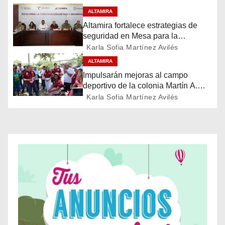
c
ALTAMIRA
i
Altamira fortalece estrategias de
seguridad en Mesa para la
ó
Construcción de Paz
Karla Sofia Martínez Avilés
n
ALTAMIRA
Impulsarán mejoras al campo
d
deportivo de la colonia Martín A.
Martínez
Karla Sofia Martínez Avilés
e
e
n
t
r
a