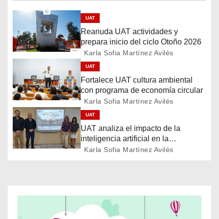
v
UAT
e
Reanuda UAT actividades y
g
prepara inicio del ciclo Otoño 2026
Karla Sofia Martínez Avilés
a
UAT
Fortalece UAT cultura ambiental
c
con programa de economía circular
Karla Sofia Martínez Avilés
i
UAT
ó
UAT analiza el impacto de la
inteligencia artificial en la
n
educación
Karla Sofia Martínez Avilés
d
e
e