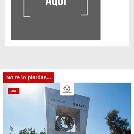
No te lo pierdas...
UAT