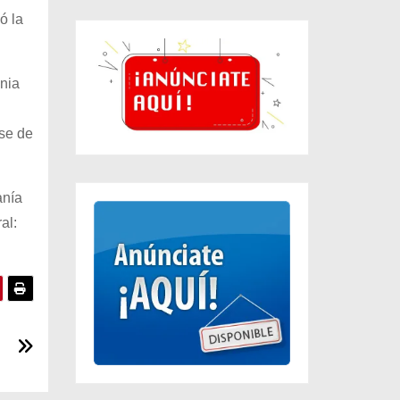
ó la
onia
se de
anía
al: