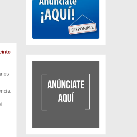
cinto
arios
ncia.
el