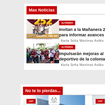
v
Mas Noticias
e
g
ALTAMIRA
Invitan a la Mañanera 
a
para informar avances
c
proyectos de Altamira
Karla Sofia Martínez Avilés
ALTAMIRA
i
Impulsarán mejoras a
deportivo de la colonia
ó
A. Martínez
Karla Sofia Martínez Avilés
n
d
e
No te lo pierdas...
e
UAT
UAT