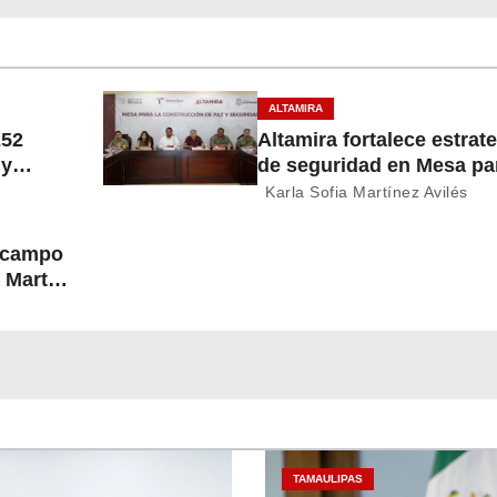
ALTAMIRA
252
Altamira fortalece estrat
 y
de seguridad en Mesa par
Construcción de Paz
Karla Sofia Martínez Avilés
l campo
 Martín
TAMAULIPAS