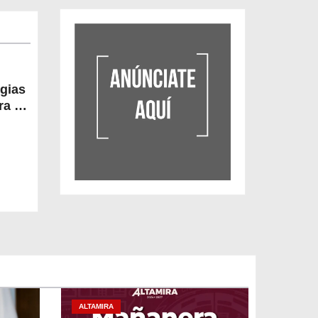
egias
a la
ALTAMIRA