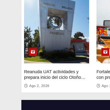
n
t
r
a
d
a
s
Reanuda UAT actividades y
Fortal
prepara inicio del ciclo Otoño
con pr
2026
circula
Ago 2, 2026
Ago 