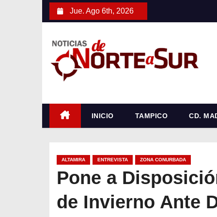
S
Jue. Ago 6th, 2026
a
l
t
a
r
a
l
c
INICIO
TAMPICO
CD. MA
o
n
t
ALTAMIRA
ENTREVISTA
ZONA CONURBADA
e
Pone a Disposició
n
de Invierno Ante 
i
d