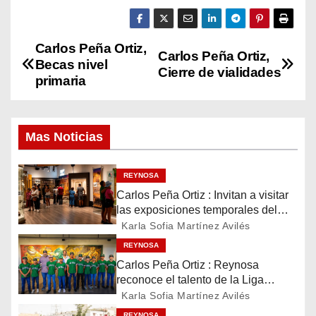
Carlos Peña Ortiz,
N
Carlos Peña Ortiz,
Becas nivel
Cierre de vialidades
a
primaria
v
Mas Noticias
e
g
REYNOSA
Carlos Peña Ortiz : Invitan a visitar
a
las exposiciones temporales del
Museo del Ferrocarril Reynosa
c
Karla Sofia Martínez Avilés
REYNOSA
i
Carlos Peña Ortiz : Reynosa
reconoce el talento de la Liga
ó
Treviño Kelly, subcampeona
Karla Sofia Martínez Avilés
latinoamericana
REYNOSA