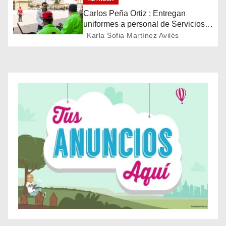
n
Carlos Peña Ortiz : Entregan
d
uniformes a personal de Servicios
Públicos de Reynosa
Karla Sofia Martínez Avilés
e
e
n
t
r
a
d
a
s