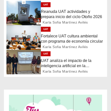
UAT
g
Reanuda UAT actividades y
prepara inicio del ciclo Otoño 2026
a
Karla Sofia Martínez Avilés
c
UAT
Fortalece UAT cultura ambiental
i
con programa de economía circular
Karla Sofia Martínez Avilés
ó
UAT
n
UAT analiza el impacto de la
inteligencia artificial en la
d
educación
Karla Sofia Martínez Avilés
e
e
n