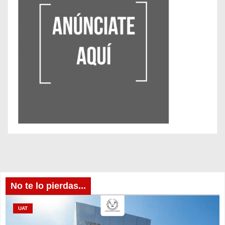
No te lo pierdas...
UAT