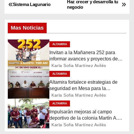
Haz crecer y desarrolla tu
N
Sistema Lagunario
negocio
a
Mas Noticias
v
e
ALTAMIRA
Invitan a la Mañanera 252 para
g
informar avances y proyectos de
Altamira
a
Karla Sofia Martínez Avilés
ALTAMIRA
c
Altamira fortalece estrategias de
seguridad en Mesa para la
i
Construcción de Paz
Karla Sofia Martínez Avilés
ó
ALTAMIRA
Impulsarán mejoras al campo
n
deportivo de la colonia Martín A.
Martínez
Karla Sofia Martínez Avilés
d