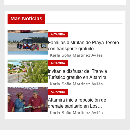
a
Mas Noticias
v
e
ALTAMIRA
Familias disfrutan de Playa Tesoro
g
con transporte gratuito
a
Karla Sofia Martínez Avilés
ALTAMIRA
c
Invitan a disfrutar del Tranvía
Turístico gratuito en Altamira
i
Karla Sofia Martínez Avilés
ó
ALTAMIRA
Altamira inicia reposición de
n
drenaje sanitario en Los
Presidentes
Karla Sofia Martínez Avilés
d