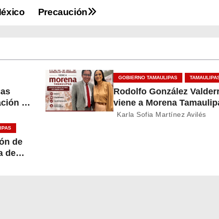
México
Precaución
GOBIERNO TAMAULIPAS
TAMAULIPA
cas
Rodolfo González Valde
ación y
viene a Morena Tamaulip
lipas
Karla Sofia Martínez Avilés
IPAS
ón de
a de