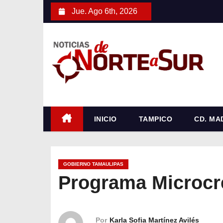
S
Jue. Ago 6th, 2026
a
l
t
a
r
a
l
c
INICIO
TAMPICO
CD. MA
o
n
t
GOBIERNO TAMAULIPAS
e
Programa Microcr
n
i
d
Por
Karla Sofia Martínez Avilés