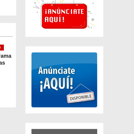
S
rrama
as