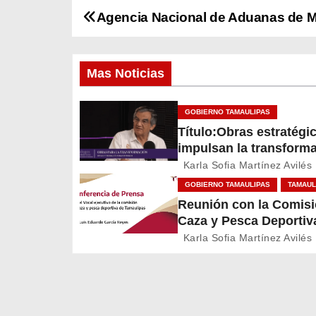
Agencia Nacional de Aduanas de 
N
a
Mas Noticias
v
e
GOBIERNO TAMAULIPAS
Título:Obras estratégi
g
impulsan la transform
el desarrollo de Tamau
a
Karla Sofia Martínez Avilés
GOBIERNO TAMAULIPAS
TAMAUL
c
Reunión con la Comisi
Caza y Pesca Deportiv
i
Tamaulipas
Karla Sofia Martínez Avilés
ó
n