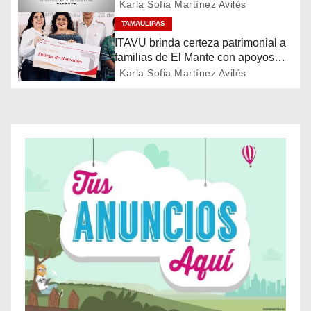
ó
destacado servidor de la salud
Karla Sofia Martínez Avilés
TAMAULIPAS
n
ITAVU brinda certeza patrimonial a
d
familias de El Mante con apoyos
para mejorar sus viviendas
Karla Sofia Martínez Avilés
e
e
n
t
r
a
d
a