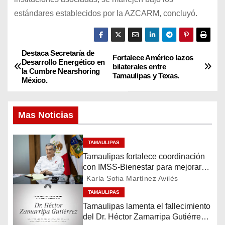
estándares establecidos por la AZCARM, concluyó.
Destaca Secretaría de
N
Fortalece Américo lazos
Desarrollo Energético en
bilaterales entre
la Cumbre Nearshoring
a
Tamaulipas y Texas.
México.
v
Mas Noticias
e
g
TAMAULIPAS
Tamaulipas fortalece coordinación
a
con IMSS-Bienestar para mejorar
servicios de salud
Karla Sofia Martínez Avilés
c
TAMAULIPAS
i
Tamaulipas lamenta el fallecimiento
del Dr. Héctor Zamarripa Gutiérrez,