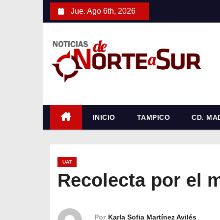
S
Jue. Ago 6th, 2026
a
l
t
a
r
a
l
c
INICIO
TAMPICO
CD. MA
o
n
t
UAT
e
Recolecta por el 
n
i
d
Por
Karla Sofia Martínez Avilés