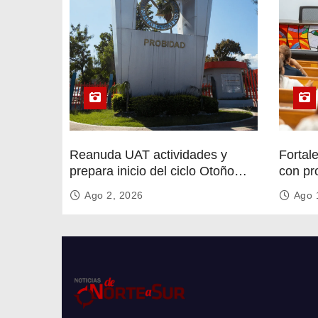
s
Reanuda UAT actividades y
Fortal
prepara inicio del ciclo Otoño
con pr
2026
circula
Ago 2, 2026
Ago 