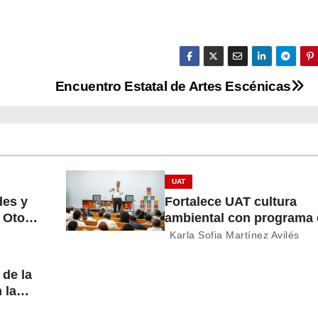
Encuentro Estatal de Artes Escénicas
UAT
des y
Fortalece UAT cultura
o Otoño
ambiental con programa
economía circular
Karla Sofia Martínez Avilés
 de la
n la