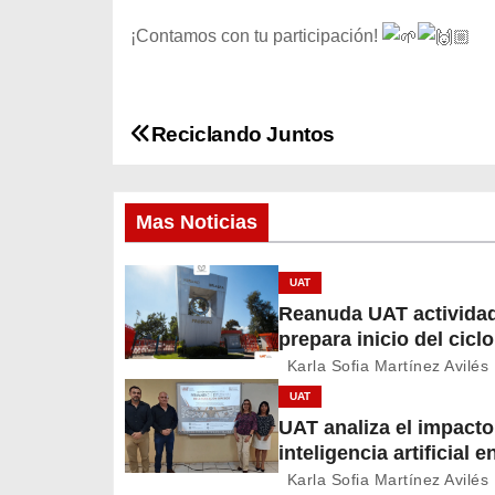
¡Contamos con tu participación!
Reciclando Juntos
N
a
Mas Noticias
v
e
UAT
Reanuda UAT activida
g
prepara inicio del cicl
2026
a
Karla Sofia Martínez Avilés
UAT
c
UAT analiza el impacto
inteligencia artificial e
i
educación
Karla Sofia Martínez Avilés