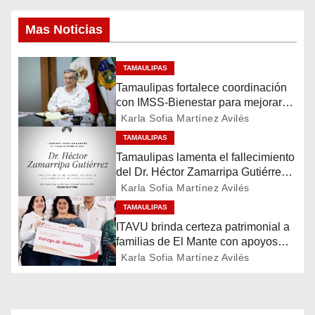
a
Mas Noticias
v
TAMAULIPAS
e
Tamaulipas fortalece coordinación
g
con IMSS-Bienestar para mejorar
servicios de salud
Karla Sofia Martínez Avilés
a
TAMAULIPAS
Tamaulipas lamenta el fallecimiento
c
del Dr. Héctor Zamarripa Gutiérrez,
destacado servidor de la salud
Karla Sofia Martínez Avilés
i
TAMAULIPAS
ó
ITAVU brinda certeza patrimonial a
familias de El Mante con apoyos
n
para mejorar sus viviendas
Karla Sofia Martínez Avilés
d
e