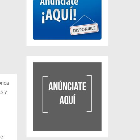
órica
s y
ce