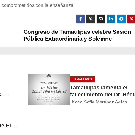
es comprometidos con la enseñanza.
Congreso de Tamaulipas celebra Sesión
Pública Extraordinaria y Solemne
TAMAULIPAS
Tamaulipas lamenta el
-
fallecimiento del Dr. Héct
r
Zamarripa Gutiérrez,
Karla Sofia Martínez Avilés
destacado servidor de la
salud
de El
a