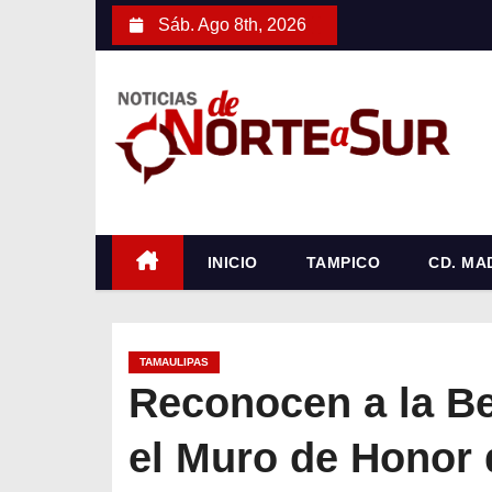
S
Sáb. Ago 8th, 2026
a
l
t
a
r
a
l
c
INICIO
TAMPICO
CD. MA
o
n
t
TAMAULIPAS
e
Reconocen a la Be
n
el Muro de Honor
i
d