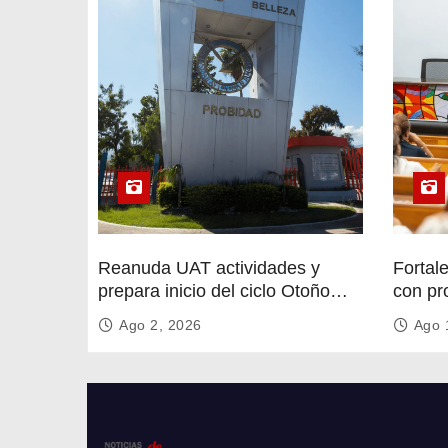
s
Reanuda UAT actividades y
Fortal
prepara inicio del ciclo Otoño
con pr
2026
circula
Ago 2, 2026
Ago 