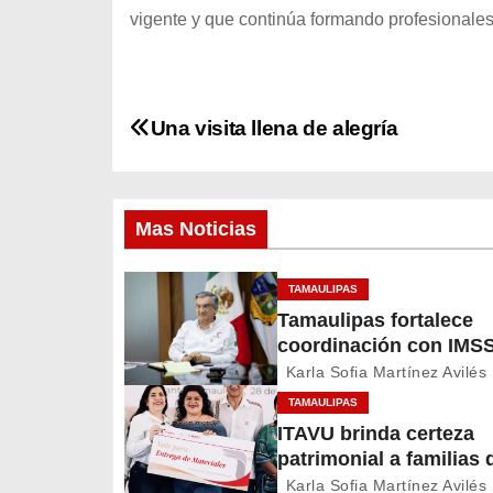
vigente y que continúa formando profesional
N
Una visita llena de alegría
a
v
Mas Noticias
e
TAMAULIPAS
g
Tamaulipas fortalece
coordinación con IMSS
a
Bienestar para mejora
Karla Sofia Martínez Avilés
c
servicios de salud
TAMAULIPAS
ITAVU brinda certeza
i
patrimonial a familias 
Mante con apoyos par
Karla Sofia Martínez Avilés