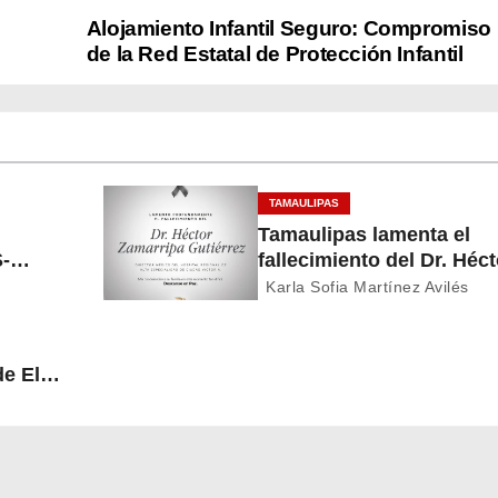
Alojamiento Infantil Seguro: Compromiso
de la Red Estatal de Protección Infantil
TAMAULIPAS
Tamaulipas lamenta el
-
fallecimiento del Dr. Héct
r
Zamarripa Gutiérrez,
Karla Sofia Martínez Avilés
destacado servidor de la
salud
de El
a