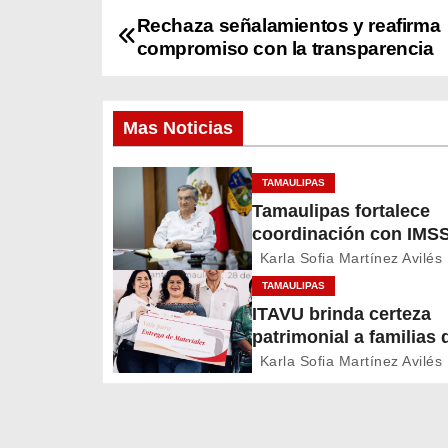
Rechaza señalamientos y reafirma
N
compromiso con la transparencia
a
v
Mas Noticias
e
TAMAULIPAS
g
Tamaulipas fortalece
coordinación con IMSS
a
Bienestar para mejora
Karla Sofia Martínez Avilés
c
servicios de salud
TAMAULIPAS
ITAVU brinda certeza
i
patrimonial a familias 
Mante con apoyos par
ó
Karla Sofia Martínez Avilés
mejorar sus viviendas
n