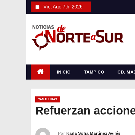
S
Vie. Ago 7th, 2026
a
l
t
a
r
a
l
c
INICIO
TAMPICO
CD. MA
o
n
t
TAMAULIPAS
e
Refuerzan accione
n
i
d
Por
Karla Sofia Martínez Avilés