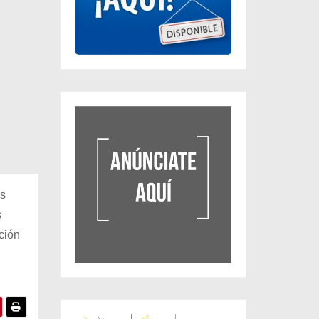
as
s
ción