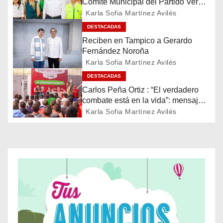
Comité Municipal del Partido Verde
a
en Reynosa
Karla Sofia Martínez Avilés
c
DESTACADAS
Reciben en Tampico a Gerardo
i
Fernández Noroña
Karla Sofia Martínez Avilés
ó
DESTACADAS
n
Carlos Peña Ortiz : “El verdadero
combate está en la vida”: mensaje
d
de Julio César Chávez en Reynosa
Karla Sofia Martínez Avilés
e
e
n
t
r