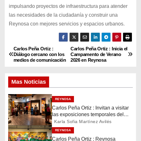
impulsando proyectos de infraestructura para atender
las necesidades de la ciudadanía y construir una
Reynosa con mejores servicios y espacios urbanos.
Carlos Peña Ortiz :
Carlos Peña Ortiz : Inicia el
N
Diálogo cercano con los
Campamento de Verano
medios de comunicación
2026 en Reynosa
a
v
Mas Noticias
e
REYNOSA
g
Carlos Peña Ortiz : Invitan a visitar
las exposiciones temporales del
a
Museo del Ferrocarril Reynosa
Karla Sofia Martínez Avilés
c
REYNOSA
Carlos Peña Ortiz : Reynosa