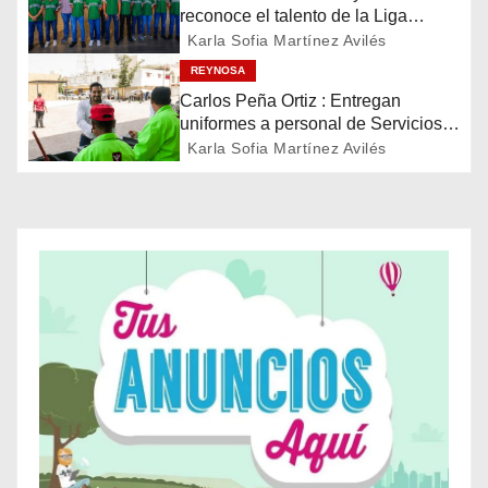
i
reconoce el talento de la Liga
Treviño Kelly, subcampeona
Karla Sofia Martínez Avilés
ó
latinoamericana
REYNOSA
n
Carlos Peña Ortiz : Entregan
uniformes a personal de Servicios
d
Públicos de Reynosa
Karla Sofia Martínez Avilés
e
e
n
t
r
a
d