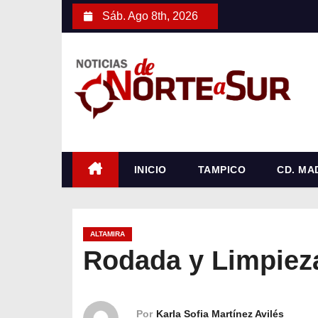
S
Sáb. Ago 8th, 2026
a
l
t
a
r
a
l
c
INICIO
TAMPICO
CD. MA
o
n
t
ALTAMIRA
e
Rodada y Limpiez
n
i
d
Por
Karla Sofia Martínez Avilés