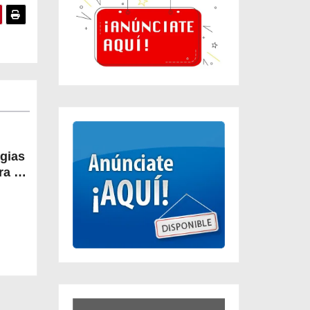
egias
a la