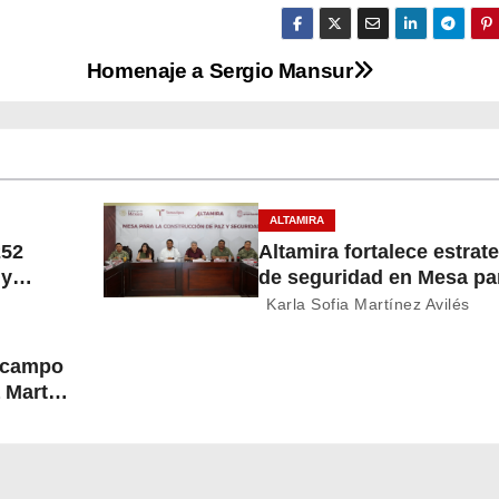
Homenaje a Sergio Mansur
ALTAMIRA
252
Altamira fortalece estrat
 y
de seguridad en Mesa par
Construcción de Paz
Karla Sofia Martínez Avilés
l campo
 Martín