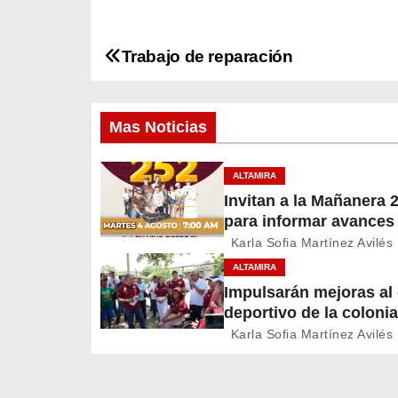
Trabajo de reparación
N
a
Mas Noticias
v
e
ALTAMIRA
Invitan a la Mañanera 
g
para informar avances
proyectos de Altamira
a
Karla Sofia Martínez Avilés
ALTAMIRA
c
Impulsarán mejoras a
deportivo de la colonia
i
A. Martínez
Karla Sofia Martínez Avilés
ó