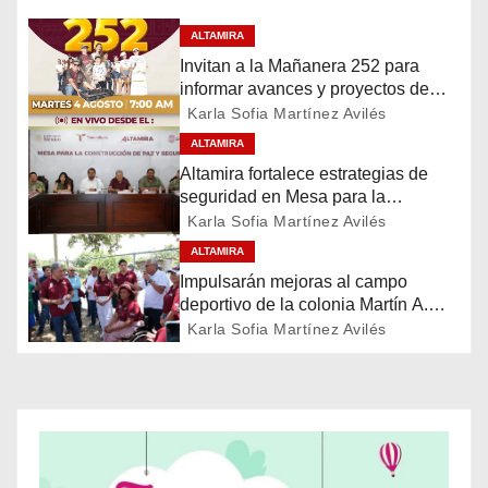
e
ALTAMIRA
Invitan a la Mañanera 252 para
g
informar avances y proyectos de
Altamira
a
Karla Sofia Martínez Avilés
ALTAMIRA
c
Altamira fortalece estrategias de
seguridad en Mesa para la
i
Construcción de Paz
Karla Sofia Martínez Avilés
ó
ALTAMIRA
Impulsarán mejoras al campo
n
deportivo de la colonia Martín A.
Martínez
Karla Sofia Martínez Avilés
d
e
e
n