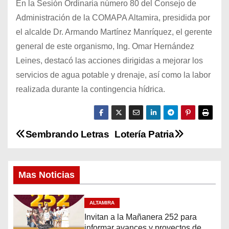
En la Sesión Ordinaria número 80 del Consejo de
Administración de la COMAPA Altamira, presidida por
el alcalde Dr. Armando Martínez Manríquez, el gerente
general de este organismo, Ing. Omar Hernández
Leines, destacó las acciones dirigidas a mejorar los
servicios de agua potable y drenaje, así como la labor
realizada durante la contingencia hídrica.
Sembrando Letras
Lotería Patria
N
a
Mas Noticias
v
e
ALTAMIRA
Invitan a la Mañanera 252 para
g
informar avances y proyectos de