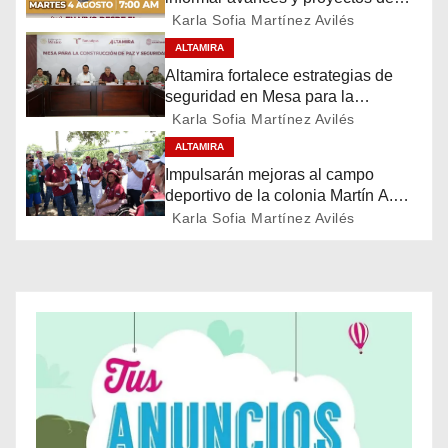
Altamira
Karla Sofia Martínez Avilés
a
ALTAMIRA
c
Altamira fortalece estrategias de
seguridad en Mesa para la
i
Construcción de Paz
Karla Sofia Martínez Avilés
ó
ALTAMIRA
Impulsarán mejoras al campo
n
deportivo de la colonia Martín A.
Martínez
Karla Sofia Martínez Avilés
d
e
e
n
t