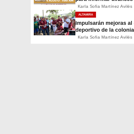
a
proyectos de Altamira
Karla Sofia Martínez Avilés
c
ALTAMIRA
Impulsarán mejoras a
i
deportivo de la colonia
A. Martínez
ó
Karla Sofia Martínez Avilés
n
d
e
e
n
t
r