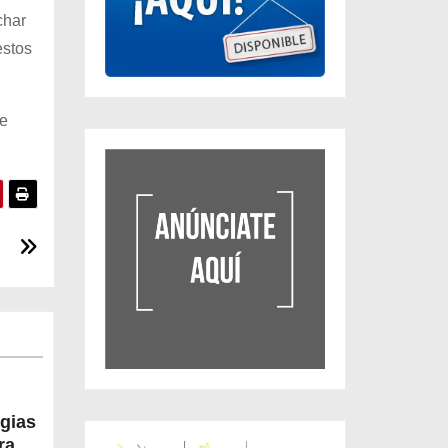
char
estos
de
egias
a la