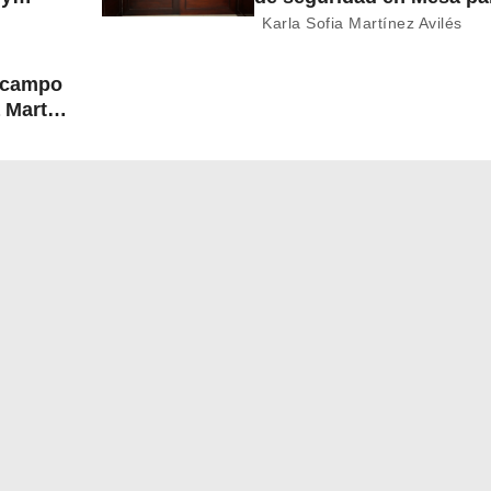
Construcción de Paz
Karla Sofia Martínez Avilés
l campo
 Martín