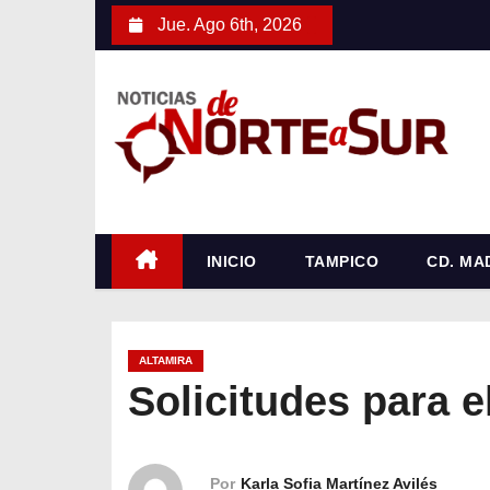
S
Jue. Ago 6th, 2026
a
l
t
a
r
a
l
c
INICIO
TAMPICO
CD. MA
o
n
t
ALTAMIRA
e
Solicitudes para e
n
i
d
Por
Karla Sofia Martínez Avilés