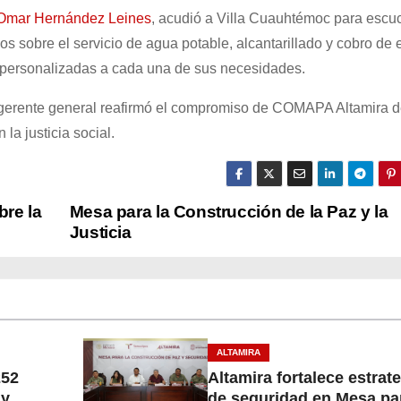
Omar Hernández Leines
, acudió a Villa Cuauhtémoc para escu
ios
sobre el servicio de agua potable, alcantarillado y cobro de 
es personalizadas a cada una de sus necesidades.
 gerente general reafirmó el compromiso de COMAPA Altamira 
 la justicia social.
bre la
Mesa para la Construcción de la Paz y la
Justicia
ALTAMIRA
252
Altamira fortalece estrat
 y
de seguridad en Mesa par