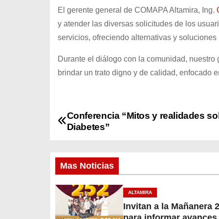
El gerente general de COMAPA Altamira, Ing.
y atender las diversas solicitudes de los usuar
servicios, ofreciendo alternativas y solucion
Durante el diálogo con la comunidad, nuestro
brindar un trato digno y de calidad, enfocado en
Conferencia “Mitos y realidades so
N
Diabetes”
a
v
Mas Noticias
e
ALTAMIRA
g
Invitan a la Mañanera 
para informar avances