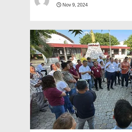
o
Nov 9, 2024