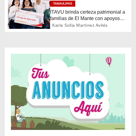
ó
TAMAULIPAS
n
ITAVU brinda certeza patrimonial a
familias de El Mante con apoyos
d
para mejorar sus viviendas
Karla Sofia Martínez Avilés
e
e
n
t
r
a
d
a