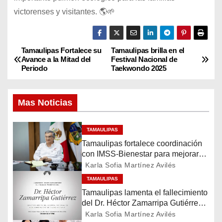
victorenses y visitantes. 🌎🌱
Tamaulipas Fortalece su
Tamaulipas brilla en el
N
Avance a la Mitad del
Festival Nacional de
Periodo
Taekwondo 2025
a
v
Mas Noticias
e
TAMAULIPAS
g
Tamaulipas fortalece coordinación
con IMSS-Bienestar para mejorar
a
servicios de salud
Karla Sofia Martínez Avilés
c
TAMAULIPAS
Tamaulipas lamenta el fallecimiento
i
del Dr. Héctor Zamarripa Gutiérrez,
destacado servidor de la salud
Karla Sofia Martínez Avilés