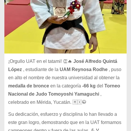
¡Orgullo UAT en el tatami! 👏🔥
José Alfredo Quintá
López
, estudiante de la
UAM Reynosa Rodhe
, puso
en alto el nombre de nuestra universidad al obtener la
medalla de bronce
en la categoría
-66 kg
del
Torneo
Nacional de Judo Tomoyoshi Yamaguchi
,
celebrado en Mérida, Yucatán. 🇲🇽🥋
Su dedicación, esfuerzo y disciplina lo han llevado a
este gran logro, demostrando que en la UAT formamos
campeones dentro y fuera de las aulas. 💪🏅