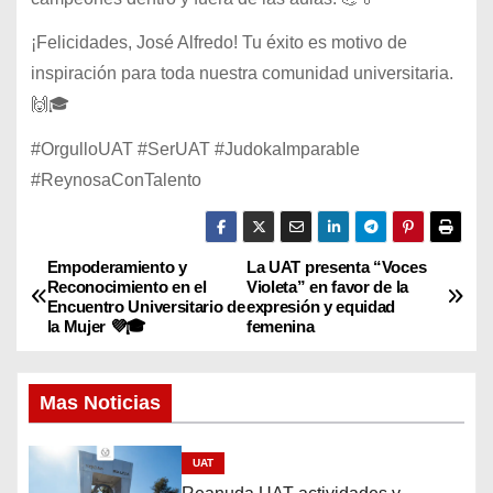
¡Felicidades, José Alfredo! Tu éxito es motivo de
inspiración para toda nuestra comunidad universitaria.
🙌🎓
#OrgulloUAT #SerUAT #JudokaImparable
#ReynosaConTalento
Empoderamiento y
La UAT presenta “Voces
N
Reconocimiento en el
Violeta” en favor de la
Encuentro Universitario de
expresión y equidad
a
la Mujer 💜🎓
femenina
v
Mas Noticias
e
g
UAT