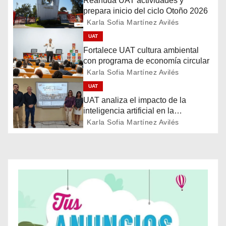
Reanuda UAT actividades y
a
prepara inicio del ciclo Otoño 2026
Karla Sofia Martínez Avilés
c
UAT
i
Fortalece UAT cultura ambiental
con programa de economía circular
ó
Karla Sofia Martínez Avilés
UAT
n
UAT analiza el impacto de la
d
inteligencia artificial en la
educación
Karla Sofia Martínez Avilés
e
e
n
t
r