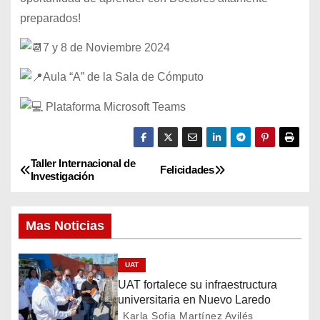
preparados!
7 y 8 de Noviembre 2024
Aula “A” de la Sala de Cómputo
Plataforma Microsoft Teams
Taller Internacional de
N
Felicidades
Investigación
a
Mas Noticias
v
e
UAT
UAT fortalece su infraestructura
g
universitaria en Nuevo Laredo
Karla Sofia Martínez Avilés