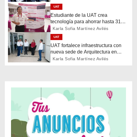
a
UAT
c
Estudiante de la UAT crea
tecnología para ahorrar hasta 31%
i
de energía
Karla Sofia Martínez Avilés
ó
UAT
UAT fortalece infraestructura con
n
nueva sede de Arquitectura en
Victoria
Karla Sofia Martínez Avilés
d
e
e
n
t
r