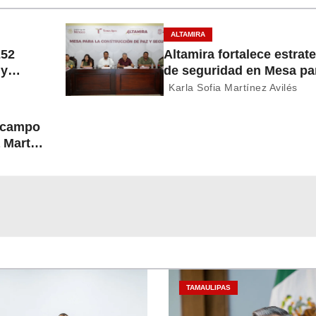
ALTAMIRA
252
Altamira fortalece estrat
 y
de seguridad en Mesa par
Construcción de Paz
Karla Sofia Martínez Avilés
l campo
 Martín
TAMAULIPAS