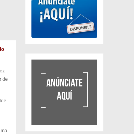
do
dez
o de
lde
rama