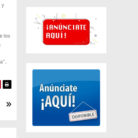
 y
e los
a
’’,