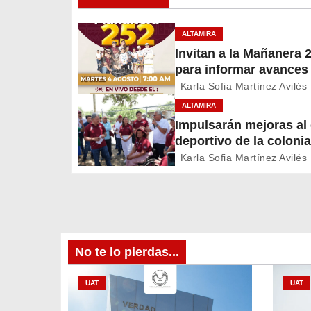
e
g
ALTAMIRA
Invitan a la Mañanera 
a
para informar avances
c
proyectos de Altamira
Karla Sofia Martínez Avilés
ALTAMIRA
i
Impulsarán mejoras a
deportivo de la colonia
ó
A. Martínez
Karla Sofia Martínez Avilés
n
d
e
No te lo pierdas...
e
UAT
UAT
n