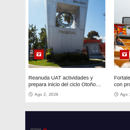
t
r
a
d
a
s
Reanuda UAT actividades y
Fortal
prepara inicio del ciclo Otoño
con pr
2026
circula
Ago 2, 2026
Ago 