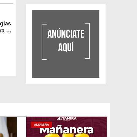
egias
a la
ALTAMIRA