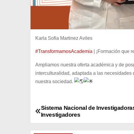
Karla Sofia Martinez Aviles
#TransformamosAcademia
| ¡Formación que r
Ampliamos nuestra oferta académica y de posg
interculturalidad, adaptada a las necesidades
nuestra sociedad.
Sistema Nacional de Investigadora
N
Investigadores
a