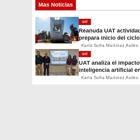
v
Mas Noticias
e
UAT
g
Reanuda UAT activida
prepara inicio del cicl
a
2026
Karla Sofia Martínez Avilés
c
UAT
UAT analiza el impacto
i
inteligencia artificial e
educación
ó
Karla Sofia Martínez Avilés
n
d
e
e