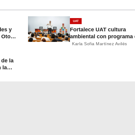
UAT
des y
Fortalece UAT cultura
o Otoño
ambiental con programa
economía circular
Karla Sofia Martínez Avilés
 de la
n la