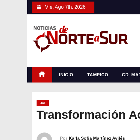
S
Vie. Ago 7th, 2026
a
l
t
a
r
a
l
c
INICIO
TAMPICO
CD. MA
o
n
t
UAT
e
Transformación A
n
i
d
Por
Karla Sofia Martínez Avilés