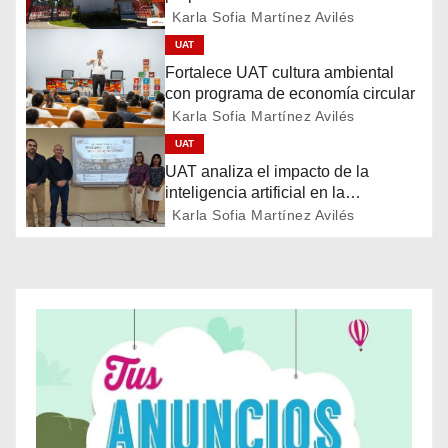
a
Karla Sofia Martínez Avilés
c
UAT
Fortalece UAT cultura ambiental
i
con programa de economía circular
Karla Sofia Martínez Avilés
ó
UAT
n
UAT analiza el impacto de la
inteligencia artificial en la
d
educación
Karla Sofia Martínez Avilés
e
e
n
t
r