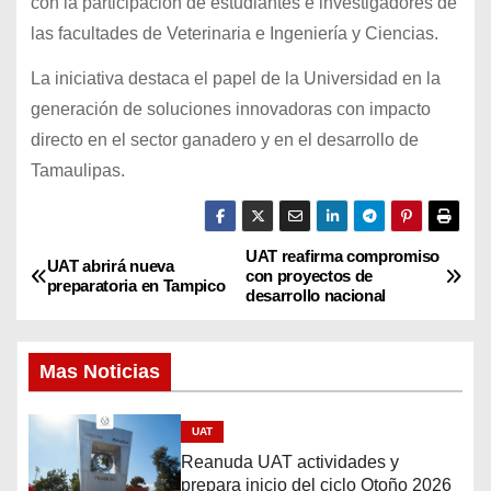
con la participación de estudiantes e investigadores de
las facultades de Veterinaria e Ingeniería y Ciencias.
La iniciativa destaca el papel de la Universidad en la
generación de soluciones innovadoras con impacto
directo en el sector ganadero y en el desarrollo de
Tamaulipas.
UAT reafirma compromiso
N
UAT abrirá nueva
con proyectos de
preparatoria en Tampico
desarrollo nacional
a
v
Mas Noticias
e
UAT
g
Reanuda UAT actividades y
prepara inicio del ciclo Otoño 2026