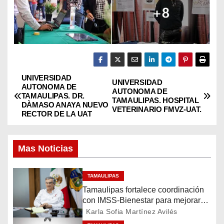
UNIVERSIDAD
N
UNIVERSIDAD
AUTONOMA DE
AUTONOMA DE
TAMAULIPAS. DR.
a
TAMAULIPAS. HOSPITAL
DÀMASO ANAYA NUEVO
VETERINARIO FMVZ-UAT.
RECTOR DE LA UAT
v
e
Mas Noticias
g
TAMAULIPAS
a
Tamaulipas fortalece coordinación
con IMSS-Bienestar para mejorar
c
servicios de salud
Karla Sofia Martínez Avilés