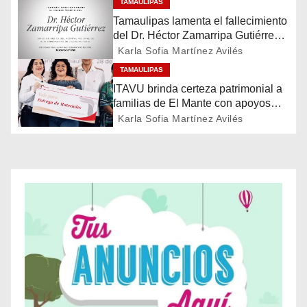
i
TAMAULIPAS
Tamaulipas lamenta el fallecimiento
ó
del Dr. Héctor Zamarripa Gutiérrez,
destacado servidor de la salud
Karla Sofia Martínez Avilés
n
TAMAULIPAS
ITAVU brinda certeza patrimonial a
d
familias de El Mante con apoyos
para mejorar sus viviendas
e
Karla Sofia Martínez Avilés
e
n
t
r
a
d