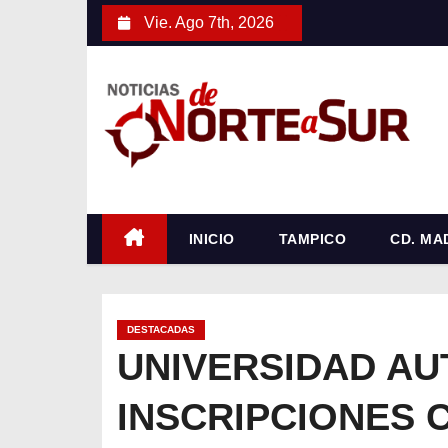
S
Vie. Ago 7th, 2026
a
l
t
a
r
a
l
c
INICIO
TAMPICO
CD. MA
o
n
t
DESTACADAS
e
UNIVERSIDAD AU
n
INSCRIPCIONES C
i
d