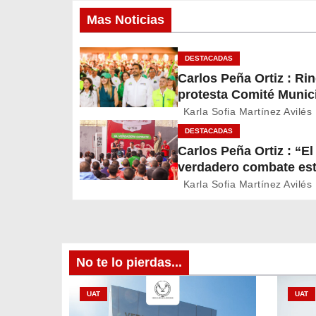
e
Mas Noticias
g
DESTACADAS
a
Carlos Peña Ortiz : Ri
c
protesta Comité Munici
Partido Verde en Reyn
Karla Sofia Martínez Avilés
i
DESTACADAS
Carlos Peña Ortiz : “El
ó
verdadero combate est
n
vida”: mensaje de Juli
Karla Sofia Martínez Avilés
Chávez en Reynosa
d
e
No te lo pierdas...
e
UAT
UAT
n