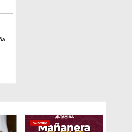
ña
ALTAMIRA