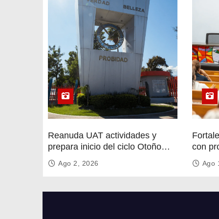
t
r
a
d
a
s
Reanuda UAT actividades y
Fortal
prepara inicio del ciclo Otoño
con pr
2026
circula
Ago 2, 2026
Ago 