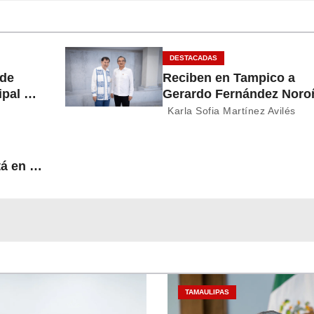
DESTACADAS
nde
Reciben en Tampico a
pal del
Gerardo Fernández Noro
osa
Karla Sofia Martínez Avilés
á en la
o César
TAMAULIPAS