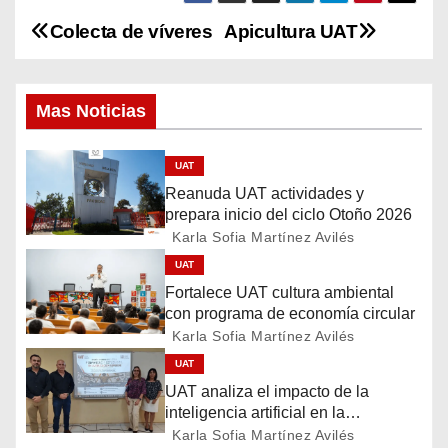
Colecta de víveres
Apicultura UAT
N
a
Mas Noticias
v
e
UAT
Reanuda UAT actividades y
g
prepara inicio del ciclo Otoño 2026
Karla Sofia Martínez Avilés
a
UAT
c
Fortalece UAT cultura ambiental
con programa de economía circular
i
Karla Sofia Martínez Avilés
ó
UAT
UAT analiza el impacto de la
n
inteligencia artificial en la
educación
Karla Sofia Martínez Avilés