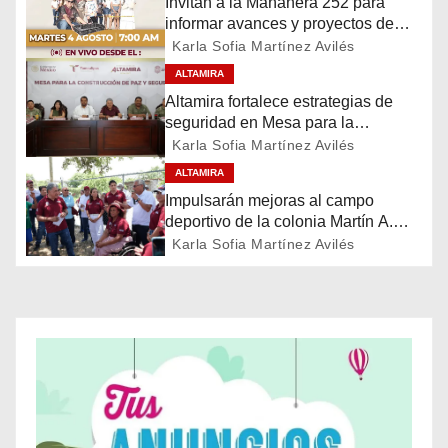
Invitan a la Mañanera 252 para
informar avances y proyectos de
a
Altamira
Karla Sofia Martínez Avilés
c
ALTAMIRA
Altamira fortalece estrategias de
i
seguridad en Mesa para la
Construcción de Paz
Karla Sofia Martínez Avilés
ó
ALTAMIRA
n
Impulsarán mejoras al campo
deportivo de la colonia Martín A.
d
Martínez
Karla Sofia Martínez Avilés
e
e
n
t