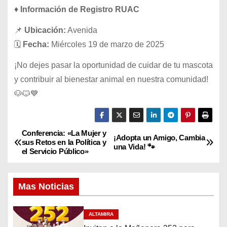
♦️
Información de Registro RUAC
📌
Ubicación:
Avenida
🗓
Fecha:
Miércoles 19 de marzo de 2025
¡No dejes pasar la oportunidad de cuidar de tu mascota
y contribuir al bienestar animal en nuestra comunidad!
🐶🐱💙
Conferencia: «La Mujer y
N
¡Adopta un Amigo, Cambia
sus Retos en la Política y
una Vida! 🐾
el Servicio Público»
a
v
Mas Noticias
e
ALTAMIRA
g