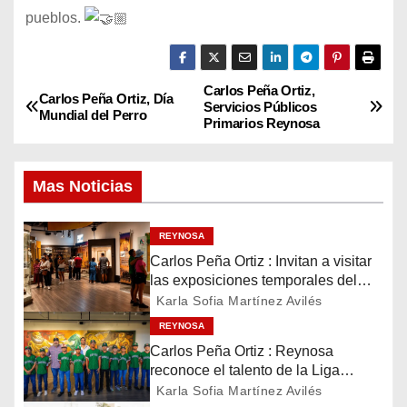
pueblos.
Carlos Peña Ortiz,
N
Carlos Peña Ortiz, Día
Servicios Públicos
Mundial del Perro
Primarios Reynosa
a
v
Mas Noticias
e
REYNOSA
g
Carlos Peña Ortiz : Invitan a visitar
las exposiciones temporales del
a
Museo del Ferrocarril Reynosa
Karla Sofia Martínez Avilés
c
REYNOSA
Carlos Peña Ortiz : Reynosa
i
reconoce el talento de la Liga
Treviño Kelly, subcampeona
Karla Sofia Martínez Avilés
ó