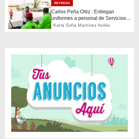
latinoamericana
REYNOSA
n
Carlos Peña Ortiz : Entregan
uniformes a personal de Servicios
d
Públicos de Reynosa
Karla Sofia Martínez Avilés
e
e
n
t
r
a
d
a