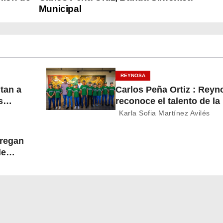
Municipal
REYNOSA
itan a
Carlos Peña Ortiz : Reyn
s
reconoce el talento de la
del
Treviño Kelly, subcampe
Karla Sofia Martínez Avilés
latinoamericana
tregan
de