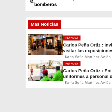
N
bomberos
a
v
Mas Noticias
e
REYNOSA
g
Carlos Peña Ortiz : Inv
visitar las exposicione
a
temporales del Museo 
Karla Sofia Martínez Avilés
c
Ferrocarril Reynosa
REYNOSA
Carlos Peña Ortiz : En
i
uniformes a personal 
Servicios Públicos de
ó
Karla Sofia Martínez Avilés
Reynosa
n
d