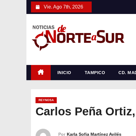
S
Vie. Ago 7th, 2026
a
l
t
a
r
a
l
c
INICIO
TAMPICO
CD. MA
o
n
t
REYNOSA
e
Carlos Peña Ortiz,
n
i
d
Por
Karla Sofia Martínez Avilés