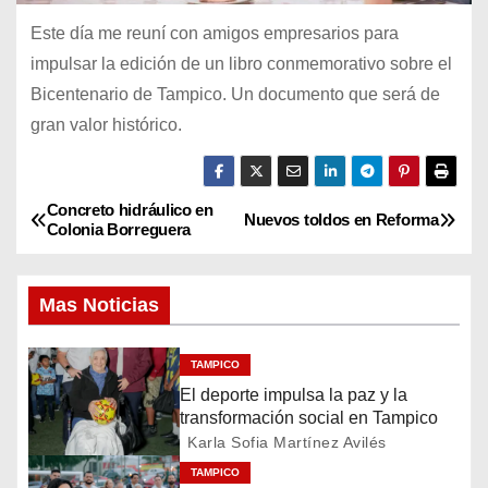
Este día me reuní con amigos empresarios para
impulsar la edición de un libro conmemorativo sobre el
Bicentenario de Tampico. Un documento que será de
gran valor histórico.
Concreto hidráulico en
N
Nuevos toldos en Reforma
Colonia Borreguera
a
Mas Noticias
v
e
TAMPICO
El deporte impulsa la paz y la
g
transformación social en Tampico
a
Karla Sofia Martínez Avilés
TAMPICO