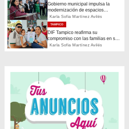
c
Gobierno municipal impulsa la
modernización de espacios
i
deportivos en la ciudad
Karla Sofia Martínez Avilés
ó
TAMPICO
DIF Tampico reafirma su
n
compromiso con las familias en su
día
Karla Sofia Martínez Avilés
d
e
e
n
t
r
a