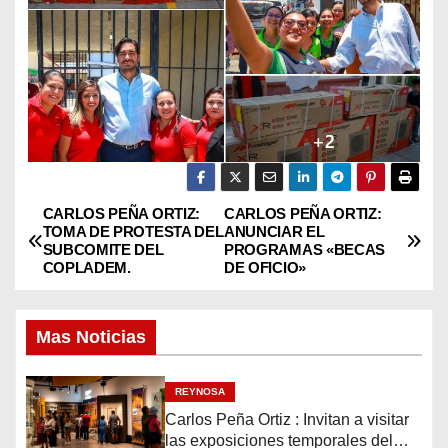
CARLOS PEÑA ORTIZ:
CARLOS PEÑA ORTIZ:
N
TOMA DE PROTESTA DEL
ANUNCIAR EL
SUBCOMITE DEL
PROGRAMAS «BECAS
a
COPLADEM.
DE OFICIO»
v
Mas Noticias
e
g
REYNOSA
Carlos Peña Ortiz : Invitan a visitar
a
las exposiciones temporales del