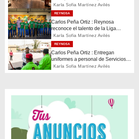
Museo del Ferrocarril Reynosa
Karla Sofia Martínez Avilés
c
REYNOSA
i
Carlos Peña Ortiz : Reynosa
reconoce el talento de la Liga
ó
Treviño Kelly, subcampeona
Karla Sofia Martínez Avilés
latinoamericana
REYNOSA
n
Carlos Peña Ortiz : Entregan
d
uniformes a personal de Servicios
Públicos de Reynosa
Karla Sofia Martínez Avilés
e
e
n
t
r