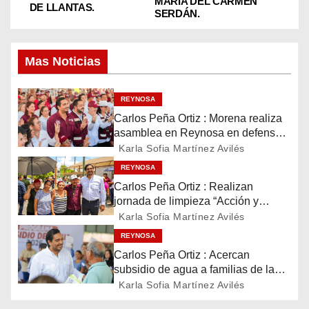
MARIA DEL CARMEN
DE LLANTAS.
SERDÁN.
e
g
Mas Noticias
a
REYNOSA
c
Carlos Peña Ortiz : Morena realiza
i
asamblea en Reynosa en defensa
de la soberanía
Karla Sofia Martínez Avilés
ó
REYNOSA
Carlos Peña Ortiz : Realizan
n
jornada de limpieza “Acción y
Conciencia” en Reynosa
Karla Sofia Martínez Avilés
d
REYNOSA
e
Carlos Peña Ortiz : Acercan
subsidio de agua a familias de la
e
colonia La Cañada
Karla Sofia Martínez Avilés