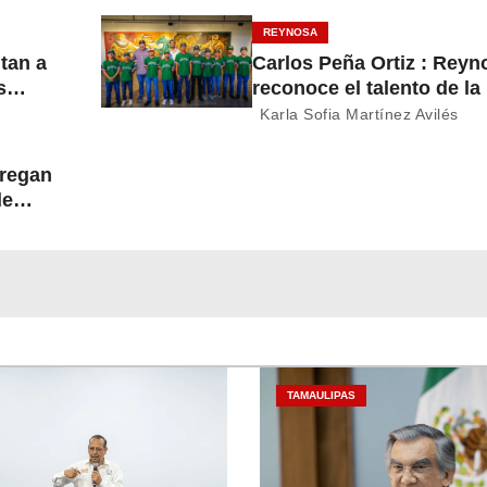
REYNOSA
itan a
Carlos Peña Ortiz : Reyn
s
reconoce el talento de la
del
Treviño Kelly, subcampe
Karla Sofia Martínez Avilés
latinoamericana
tregan
de
TAMAULIPAS