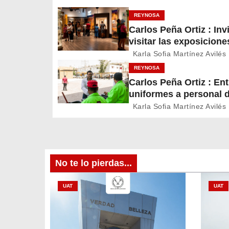
g
REYNOSA
Carlos Peña Ortiz : Inv
a
visitar las exposicione
c
temporales del Museo 
Karla Sofia Martínez Avilés
Ferrocarril Reynosa
REYNOSA
i
Carlos Peña Ortiz : En
uniformes a personal 
ó
Servicios Públicos de
Karla Sofia Martínez Avilés
n
Reynosa
d
e
No te lo pierdas...
e
UAT
UAT
n
t