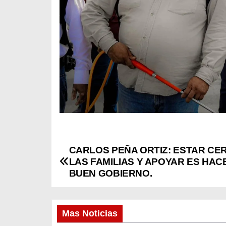
CARLOS PEÑA ORTIZ: ESTAR CE
N
LAS FAMILIAS Y APOYAR ES HAC
a
BUEN GOBIERNO.
v
Mas Noticias
e