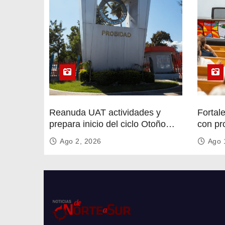
r
a
d
a
s
Reanuda UAT actividades y
Fortal
prepara inicio del ciclo Otoño
con pr
2026
circula
Ago 2, 2026
Ago 