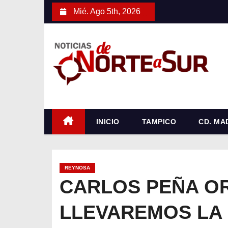
S
Mié. Ago 5th, 2026
a
l
t
a
r
a
l
c
INICIO
TAMPICO
CD. MA
o
n
t
REYNOSA
e
CARLOS PEÑA OR
n
LLEVAREMOS LA 
i
d