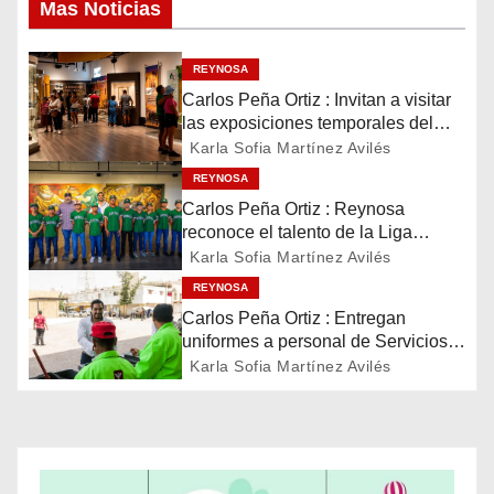
g
Mas Noticias
a
REYNOSA
c
Carlos Peña Ortiz : Invitan a visitar
las exposiciones temporales del
i
Museo del Ferrocarril Reynosa
Karla Sofia Martínez Avilés
REYNOSA
ó
Carlos Peña Ortiz : Reynosa
reconoce el talento de la Liga
n
Treviño Kelly, subcampeona
Karla Sofia Martínez Avilés
latinoamericana
d
REYNOSA
Carlos Peña Ortiz : Entregan
e
uniformes a personal de Servicios
Públicos de Reynosa
Karla Sofia Martínez Avilés
e
n
t