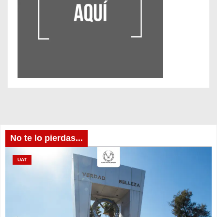
No te lo pierdas...
UAT