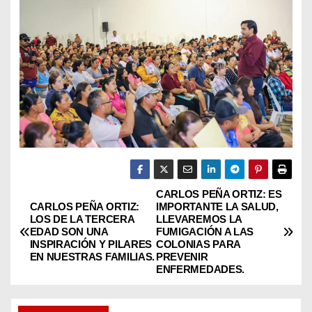
CARLOS PEÑA ORTIZ: ES
N
CARLOS PEÑA ORTIZ:
IMPORTANTE LA SALUD,
LOS DE LA TERCERA
LLEVAREMOS LA
a
EDAD SON UNA
FUMIGACIÓN A LAS
INSPIRACIÓN Y PILARES
COLONIAS PARA
v
EN NUESTRAS FAMILIAS.
PREVENIR
ENFERMEDADES.
e