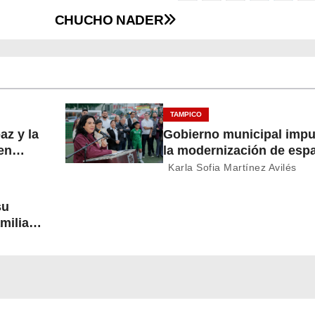
CHUCHO NADER
TAMPICO
az y la
Gobierno municipal impu
en
la modernización de esp
deportivos en la ciudad
Karla Sofia Martínez Avilés
su
milias