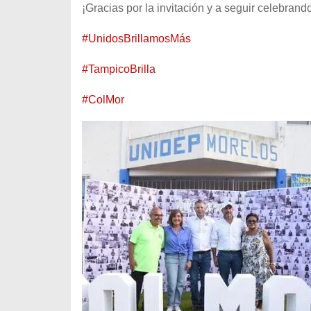
¡Gracias por la invitación y a seguir celebrand
#UnidosBrillamosMás
#TampicoBrilla
#ColMor