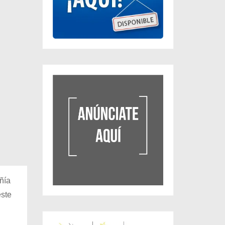
ñía
este