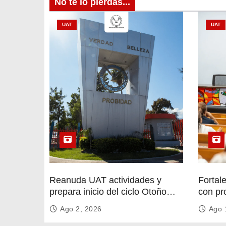
d
No te lo pierdas...
e
UAT
UAT
e
n
t
r
a
d
a
Reanuda UAT actividades y
Fortal
s
prepara inicio del ciclo Otoño
con pr
2026
circula
Ago 2, 2026
Ago 