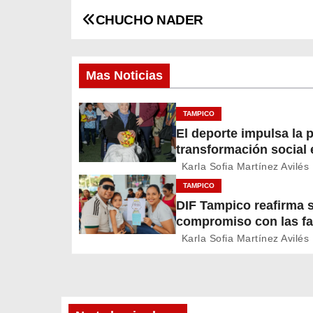
CHUCHO NADER
N
a
Mas Noticias
v
e
TAMPICO
El deporte impulsa la p
g
transformación social 
Tampico
a
Karla Sofia Martínez Avilés
TAMPICO
c
DIF Tampico reafirma 
compromiso con las fa
i
en su día
Karla Sofia Martínez Avilés
ó
n