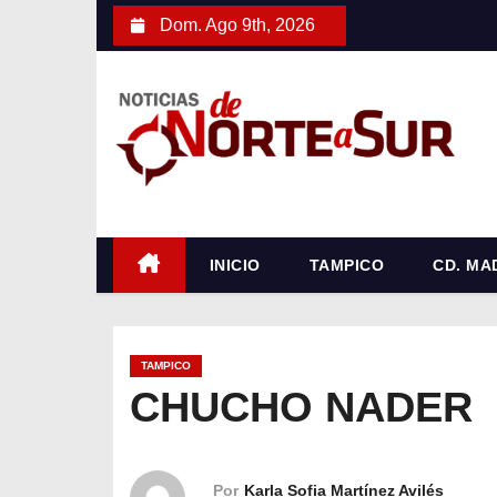
S
Dom. Ago 9th, 2026
a
l
t
a
r
a
l
c
INICIO
TAMPICO
CD. MA
o
n
t
TAMPICO
e
CHUCHO NADER
n
i
d
Por
Karla Sofia Martínez Avilés