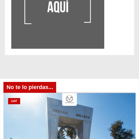
No te lo pierdas...
UAT