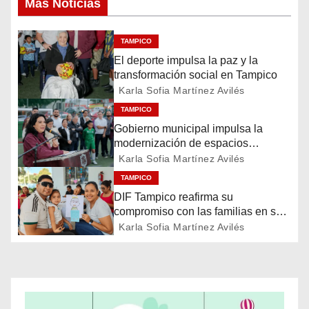
Mas Noticias
v
TAMPICO
e
El deporte impulsa la paz y la
g
transformación social en Tampico
Karla Sofia Martínez Avilés
a
TAMPICO
Gobierno municipal impulsa la
c
modernización de espacios
deportivos en la ciudad
Karla Sofia Martínez Avilés
i
TAMPICO
ó
DIF Tampico reafirma su
compromiso con las familias en su
n
día
Karla Sofia Martínez Avilés
d
e