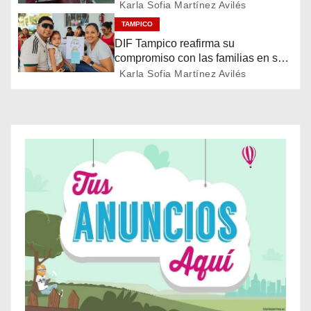
deportivos en la ciudad
d
Karla Sofia Martínez Avilés
TAMPICO
e
DIF Tampico reafirma su
compromiso con las familias en su
e
día
Karla Sofia Martínez Avilés
n
t
r
a
d
a
s