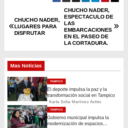
CHUCHO NADER,
N
ESPECTACULO DE
CHUCHO NADER,
a
LAS
LUGARES PARA
EMBARCACIONES
DISFRUTAR
v
EN EL PASEO DE
LA CORTADURA.
e
g
Mas Noticias
a
c
TAMPICO
El deporte impulsa la paz y la
i
transformación social en Tampico
Karla Sofia Martínez Avilés
ó
TAMPICO
Gobierno municipal impulsa la
n
modernización de espacios