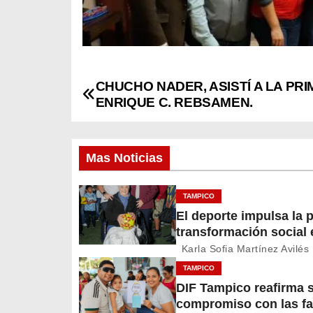
CHUCHO NADER, ASISTÍ A LA PRI
N
ENRIQUE C. REBSAMEN.
a
v
Mas Noticias
e
TAMPICO
g
El deporte impulsa la p
transformación social 
a
Tampico
Karla Sofia Martínez Avilés
c
TAMPICO
DIF Tampico reafirma 
i
compromiso con las fa