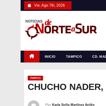
S
Vie. Ago 7th, 2026
a
l
t
a
r
a
l
c
INICIO
TAMPICO
CD. MA
o
n
t
TAMPICO
e
CHUCHO NADER, 
n
i
d
Por
Karla Sofia Martínez Avilés