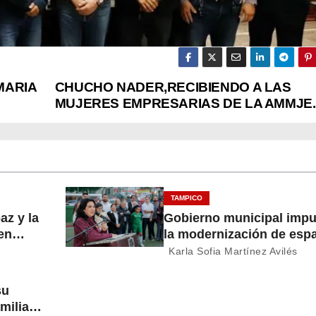
MARIA
CHUCHO NADER,RECIBIENDO A LAS
MUJERES EMPRESARIAS DE LA AMMJE.
TAMPICO
az y la
Gobierno municipal impu
en
la modernización de esp
deportivos en la ciudad
Karla Sofia Martínez Avilés
su
milias