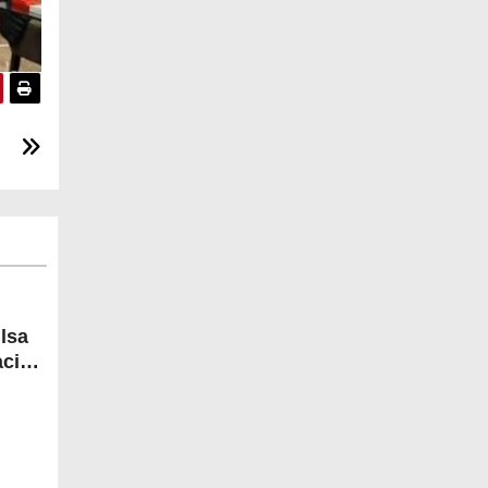
lsa
acios