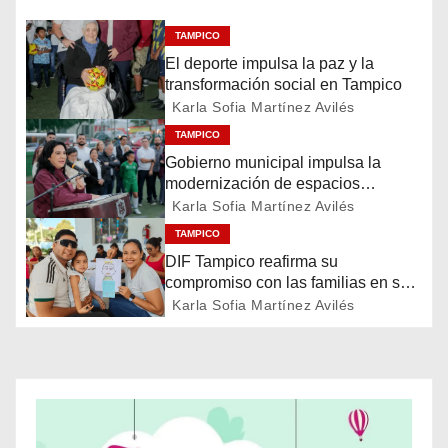
e
TAMPICO
El deporte impulsa la paz y la
g
transformación social en Tampico
a
Karla Sofia Martínez Avilés
TAMPICO
c
Gobierno municipal impulsa la
modernización de espacios
i
deportivos en la ciudad
Karla Sofia Martínez Avilés
ó
TAMPICO
DIF Tampico reafirma su
n
compromiso con las familias en su
día
Karla Sofia Martínez Avilés
d
e
e