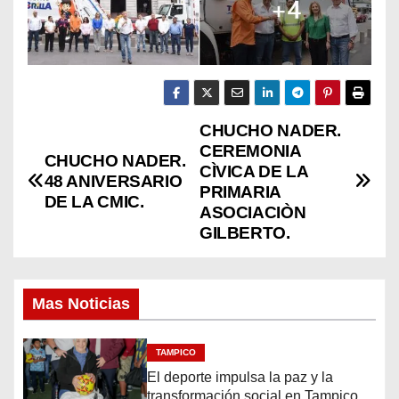
CHUCHO NADER.
N
CEREMONIA
CHUCHO NADER.
a
CÌVICA DE LA
48 ANIVERSARIO
PRIMARIA
DE LA CMIC.
v
ASOCIACIÒN
GILBERTO.
e
g
Mas Noticias
a
c
TAMPICO
El deporte impulsa la paz y la
transformación social en Tampico