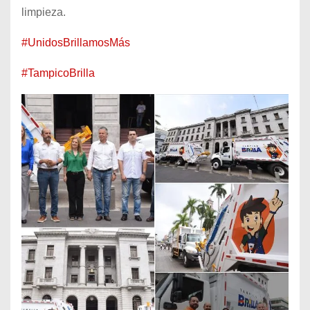
limpieza.
#UnidosBrillamosMás
#TampicoBrilla