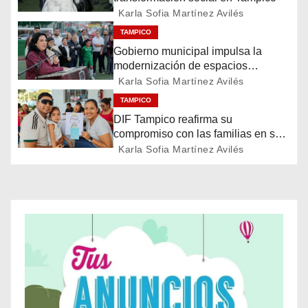
i
Karla Sofia Martínez Avilés
ó
TAMPICO
Gobierno municipal impulsa la
n
modernización de espacios
deportivos en la ciudad
d
Karla Sofia Martínez Avilés
TAMPICO
e
DIF Tampico reafirma su
compromiso con las familias en su
e
día
Karla Sofia Martínez Avilés
n
t
r
a
d