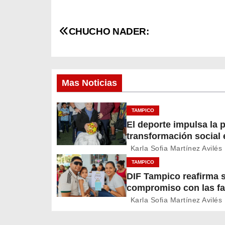
N
CHUCHO NADER:
a
v
Mas Noticias
e
g
TAMPICO
El deporte impulsa la p
a
transformación social 
c
Tampico
Karla Sofia Martínez Avilés
TAMPICO
i
DIF Tampico reafirma 
compromiso con las fa
ó
en su día
Karla Sofia Martínez Avilés
n