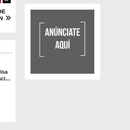
DE
N
lsa
acios