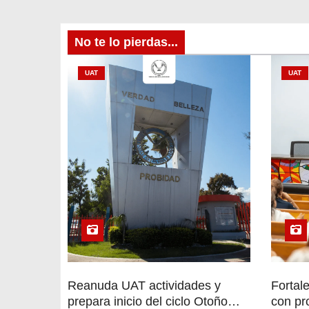
d
e
No te lo pierdas...
e
UAT
UAT
n
t
r
a
d
a
s
Reanuda UAT actividades y
Fortal
prepara inicio del ciclo Otoño
con pr