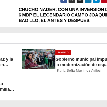
CHUCHO NADER: CON UNA INVERSION 
6 MDP EL LEGENDARIO CAMPO JOAQUI
BADILLO, EL ANTES Y DESPUES.
TAMPICO
az y la
Gobierno municipal impu
en
la modernización de esp
deportivos en la ciudad
Karla Sofia Martínez Avilés
su
milias