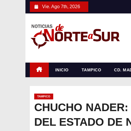
S
Vie. Ago 7th, 2026
a
l
t
a
r
a
l
c
INICIO
TAMPICO
CD. MA
o
n
t
TAMPICO
e
CHUCHO NADER:
n
DEL ESTADO DE 
i
d