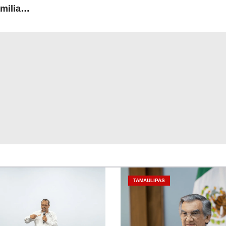
milias
TAMAULIPAS