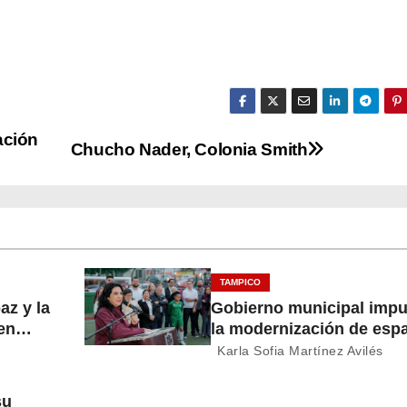
ación
Chucho Nader, Colonia Smith
TAMPICO
az y la
Gobierno municipal impu
en
la modernización de esp
deportivos en la ciudad
Karla Sofia Martínez Avilés
su