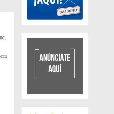
MIC,
ezco