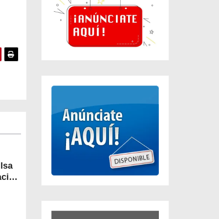
lsa
acios