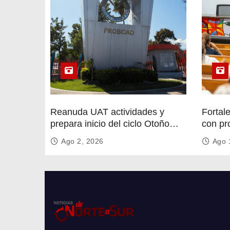
a
s
Reanuda UAT actividades y
Fortal
prepara inicio del ciclo Otoño
con pr
2026
circula
Ago 2, 2026
Ago 