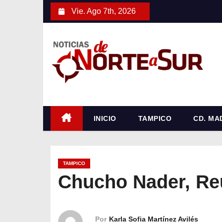
S
Vie. Ago 7th, 2026
a
l
t
a
r
a
l
c
INICIO
TAMPICO
CD. MA
o
n
t
TAMPICO
e
Chucho Nader, Re
n
i
d
Por
Karla Sofia Martínez Avilés