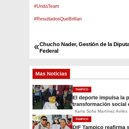
#UndaTeam
#ResultadosQueBrillan
Chucho Nader, Gestión de la Diput
N
Federal
a
v
Mas Noticias
e
TAMPICO
g
El deporte impulsa la p
transformación social 
a
Tampico
Karla Sofia Martínez Avilés
c
TAMPICO
DIF Tampico reafirma 