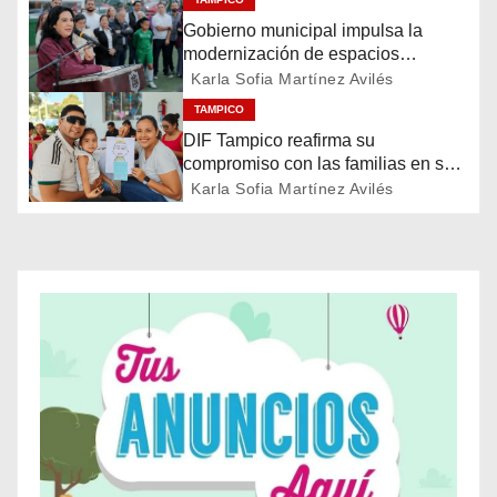
i
Gobierno municipal impulsa la
ó
modernización de espacios
deportivos en la ciudad
Karla Sofia Martínez Avilés
n
TAMPICO
DIF Tampico reafirma su
d
compromiso con las familias en su
día
e
Karla Sofia Martínez Avilés
e
n
t
r
a
d