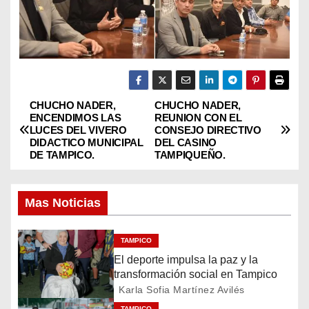
CHUCHO NADER,
CHUCHO NADER,
N
ENCENDIMOS LAS
REUNION CON EL
LUCES DEL VIVERO
CONSEJO DIRECTIVO
a
DIDACTICO MUNICIPAL
DEL CASINO
DE TAMPICO.
TAMPIQUEÑO.
v
e
Mas Noticias
g
TAMPICO
a
El deporte impulsa la paz y la
transformación social en Tampico
c
Karla Sofia Martínez Avilés
TAMPICO