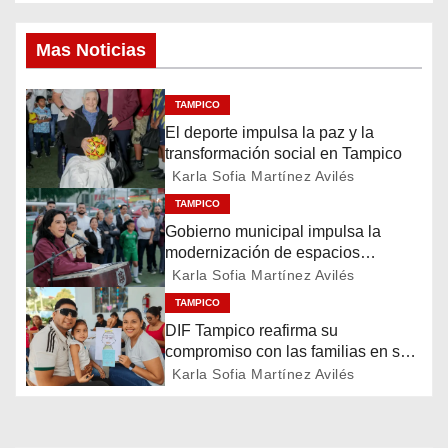
a
Mas Noticias
v
e
TAMPICO
El deporte impulsa la paz y la
g
transformación social en Tampico
a
Karla Sofia Martínez Avilés
TAMPICO
c
Gobierno municipal impulsa la
modernización de espacios
i
deportivos en la ciudad
Karla Sofia Martínez Avilés
ó
TAMPICO
DIF Tampico reafirma su
n
compromiso con las familias en su
día
Karla Sofia Martínez Avilés
d
e