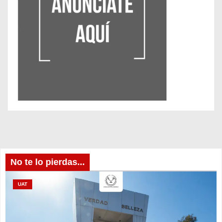
No te lo pierdas...
UAT